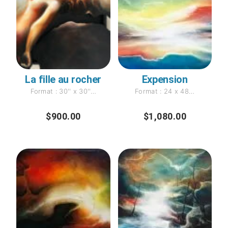
La fille au rocher
Expension
Format : 30'' x 30''…
Format : 24 x 48…
$
900.00
$
1,080.00