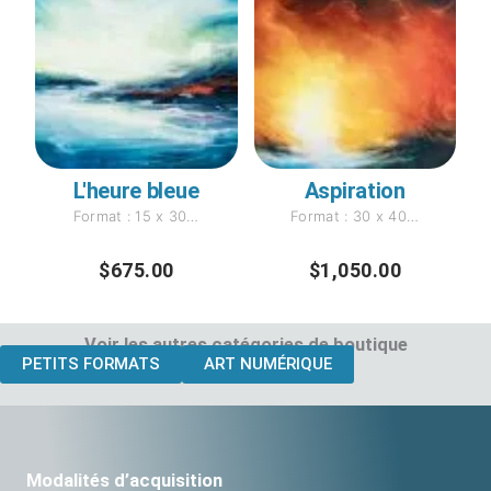
L'heure bleue
Aspiration
Format : 15 x 30…
Format : 30 x 40…
$
675.00
$
1,050.00
Voir les autres catégories de boutique
PETITS FORMATS
ART NUMÉRIQUE
Modalités d’acquisition