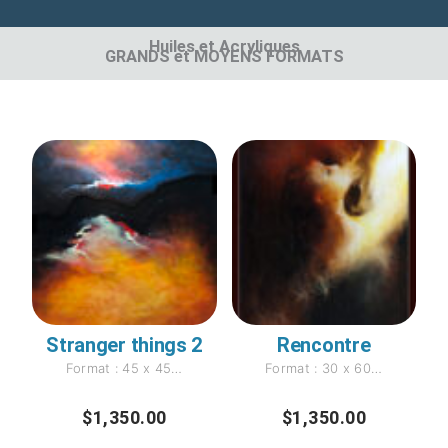
Huiles et Acryliques
GRANDS et MOYENS FORMATS
Stranger things 2
Rencontre
Format : 45 x 45…
Format : 30 x 60…
$
1,350.00
$
1,350.00