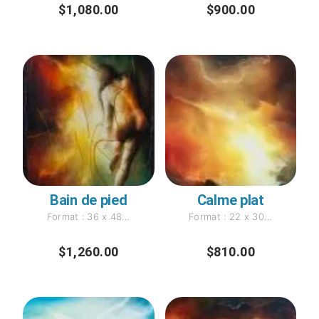
$
1,080.00
$
900.00
Bain de pied
Calme plat
Format : 36 x 48…
Format : 22 x 30…
$
1,260.00
$
810.00