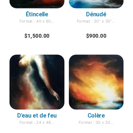
Étincelle
Dénudé
Format : 40 x 60…
Format : 30'' x 30''…
$
1,500.00
$
900.00
D'eau et de feu
Colère
Format : 24 x 48…
Format : 30 x 30…