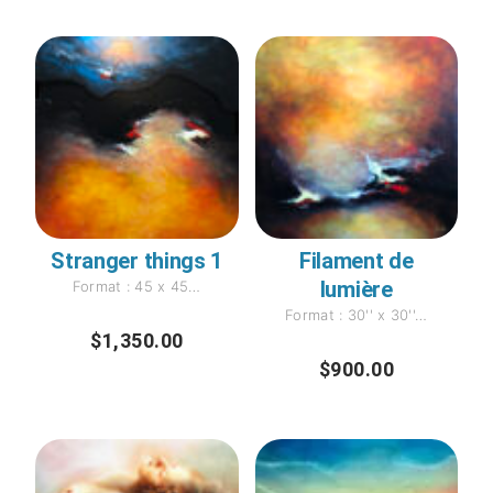
Stranger things 1
Filament de
lumière
Format : 45 x 45…
Format : 30'' x 30''…
$
1,350.00
$
900.00